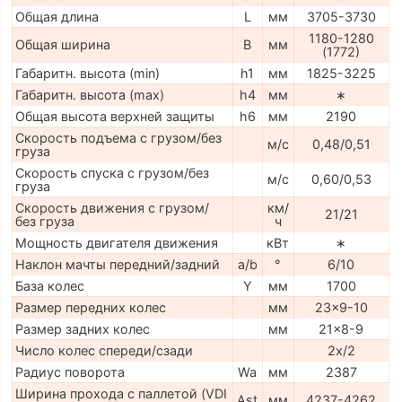
Общая длина
L
мм
3705-3730
1180-1280
Общая ширина
B
мм
(1772)
Габаритн. высота (min)
h1
мм
1825-3225
Габаритн. высота (max)
h4
мм
∗
Общая высота верхней защиты
h6
мм
2190
Скорость подъема с грузом/без
м/с
0,48/0,51
груза
Скорость спуска с грузом/без
м/с
0,60/0,53
груза
Скорость движения с грузом/
км/
21/21
без груза
ч
Мощность двигателя движения
кВт
∗
Наклон мачты передний/задний
a/b
°
6/10
База колес
Y
мм
1700
Размер передних колес
мм
23x9-10
Размер задних колес
мм
21x8-9
Число колес спереди/сзади
2x/2
Радиус поворота
Wa
мм
2387
Ширина прохода с паллетой (VDI
Ast
мм
4237-4262