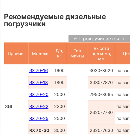
Рекомендуемые дизельные
погрузчики
← Прокручивается →
Высота
Г/п,
Тип
Произв.
Модель
подъема,
Цена
кг
мачты
мм
RX 70-16
1600
3030-8020
по запр
RX 70-18
1800
3030-7870
по запр
RX 70-20
2000
2950-8065
по запр
Still
RX 70-22
2200
по запр
2320-7780
RX 70-25
2500
по запр
RX 70-30
3000
2320-7630
по запр