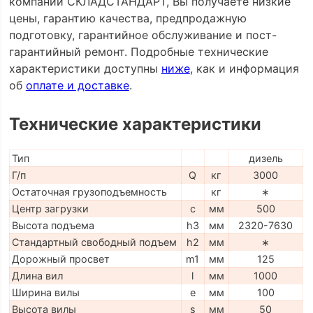
компании СКЛАДСТАНДАРТ, Вы получаете низкие
цены, гарантию качества, предпродажную
подготовку, гарантийное обслуживание и пост-
гарантийный ремонт. Подробные технические
характеристики доступны
ниже
, как и информация
об
оплате и доставке
.
Технические характеристики
Тип
дизель
Г/п
Q
кг
3000
Остаточная грузоподъемность
кг
∗
Центр загрузки
c
мм
500
Высота подъема
h3
мм
2320-7630
Стандартный свободный подъем
h2
мм
∗
Дорожный просвет
m1
мм
125
Длина вил
l
мм
1000
Ширина вилы
e
мм
100
Высота вилы
s
мм
50