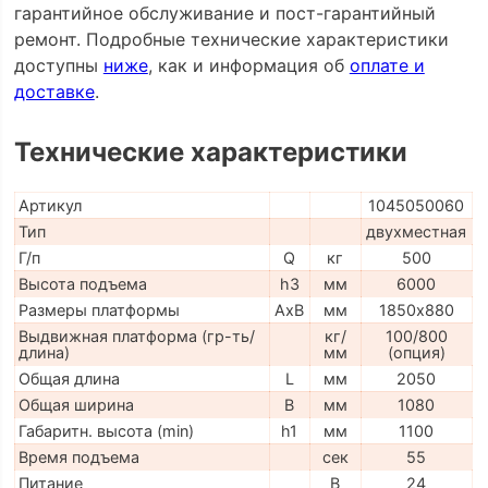
гарантийное обслуживание и пост-гарантийный
ремонт. Подробные технические характеристики
доступны
ниже
, как и информация об
оплате и
доставке
.
Технические характеристики
Артикул
1045050060
Тип
двухместная
Г/п
Q
кг
500
Высота подъема
h3
мм
6000
Размеры платформы
AxB
мм
1850х880
Выдвижная платформа (гр-ть/
кг/
100/800
длина)
мм
(опция)
Общая длина
L
мм
2050
Общая ширина
B
мм
1080
Габаритн. высота (min)
h1
мм
1100
Время подъема
сек
55
Питание
В
24