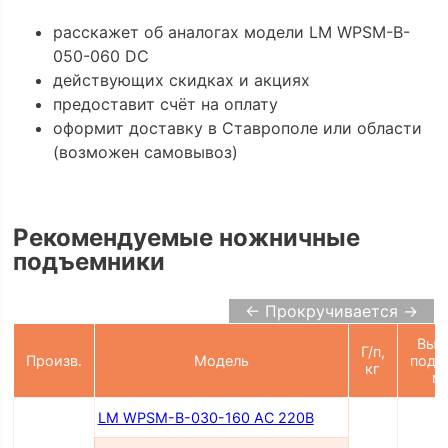
расскажет об аналогах модели LM WPSM-B-
050-060 DC
действующих скидках и акциях
предоставит счёт на оплату
оформит доставку в Ставрополе или области
(возможен самовывоз)
Рекомендуемые ножничные
подъемники
← Прокручивается →
Выс
Г/п,
Произв.
Модель
подъ
кг
м
LM WPSM-B-030-160 AC 220В