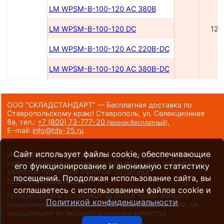
LM WPSM-B-100-120 AC 380B
LM WPSM-B-100-120 DC
120
LM WPSM-B-100-120 AC 220B-DC
LM WPSM-B-100-120 AC 380B-DC
ООО "СКЛАДСТАНДАРТ" — Бесплатная доставка по
Ставропольскому краю! Ставрополь, ул. Селекционная
8а,
тел.:
+7 (800) 73-777-20
,
(звонок бесплатный)
E-mail:
info@tds-25.ru
Сайт использует файлы cookie, обеспечивающие
Информация на сайте носит исключительно
информационный характер и ни при каких условиях не
его функционирование и анонимную статистику
является публичной офертой.
Политика
посещений. Продолжая использование сайта, вы
конфиденциальности
.
соглашаетесь с использованием файлов cookie и
Производители оставляют за собой право вносить
Политикой конфиденциальности
изменения в конструкцию и внешний вид техники, не
ухудшающие ее эксплуатационные качества.