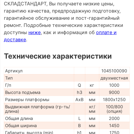
СКЛАДСТАНДАРТ, Вы получаете низкие цены,
гарантию качества, предпродажную подготовку,
гарантийное обслуживание и пост-гарантийный
ремонт. Подробные технические характеристики
доступны
ниже
, как и информация об
оплате и
доставке
.
Технические характеристики
Артикул
1045100090
Тип
двухместная
Г/п
Q
кг
1000
Высота подъема
h3
мм
9000
Размеры платформы
AxB
мм
1800х1250
Выдвижная платформа (гр-ть/
кг/
100/800
длина)
мм
(опция)
Общая длина
L
мм
2000
Общая ширина
B
мм
1450
Габаритн. высота (min)
h1
мм
1750