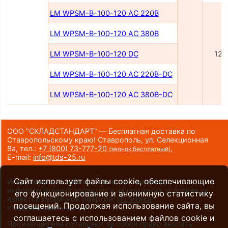
LM WPSM-B-100-120 AC 220B
LM WPSM-B-100-120 AC 380B
LM WPSM-B-100-120 DC
120
LM WPSM-B-100-120 AC 220B-DC
LM WPSM-B-100-120 AC 380B-DC
ООО "СКЛАДСТАНДАРТ" — Бесплатная доставка по
Ставропольскому краю! Ставрополь, ул. Селекционная
8а,
тел.:
+7 (800) 73-777-20
,
(звонок бесплатный)
E-mail:
info@tds-25.ru
Сайт использует файлы cookie, обеспечивающие
Информация на сайте носит исключительно
информационный характер и ни при каких условиях не
его функционирование и анонимную статистику
является публичной офертой.
Политика
посещений. Продолжая использование сайта, вы
конфиденциальности
.
соглашаетесь с использованием файлов cookie и
Производители оставляют за собой право вносить