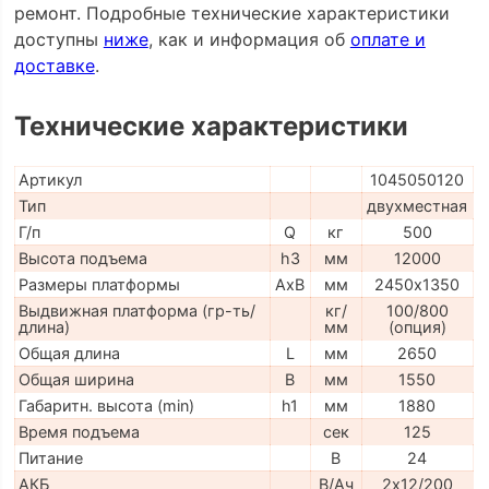
ремонт. Подробные технические характеристики
доступны
ниже
, как и информация об
оплате и
доставке
.
Технические характеристики
Артикул
1045050120
Тип
двухместная
Г/п
Q
кг
500
Высота подъема
h3
мм
12000
Размеры платформы
AxB
мм
2450х1350
Выдвижная платформа (гр-ть/
кг/
100/800
длина)
мм
(опция)
Общая длина
L
мм
2650
Общая ширина
B
мм
1550
Габаритн. высота (min)
h1
мм
1880
Время подъема
сек
125
Питание
В
24
АКБ
В/Ач
2х12/200