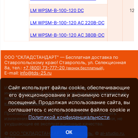
LM WPSM-B-100-120 DC
120
LM WPSM-B-100-120 AC 220B-DC
LM WPSM-B-100-120 AC 380B-DC
ООО "СКЛАДСТАНДАРТ" — Бесплатная доставка по
Ставропольскому краю! Ставрополь, ул. Селекционная
8а,
тел.:
+7 (800) 73-777-20
,
(звонок бесплатный)
E-mail:
info@tds-25.ru
Сайт использует файлы cookie, обеспечивающие
Информация на сайте носит исключительно
информационный характер и ни при каких условиях не
его функционирование и анонимную статистику
является публичной офертой.
Политика
посещений. Продолжая использование сайта, вы
конфиденциальности
.
соглашаетесь с использованием файлов cookie и
Производители оставляют за собой право вносить
Политикой конфиденциальности
изменения в конструкцию и внешний вид техники, не
ухудшающие ее эксплуатационные качества.
ОК
©
ООО "СКЛАДСТАНДАРТ", Ставрополь
, ©
al-studio.ru
,