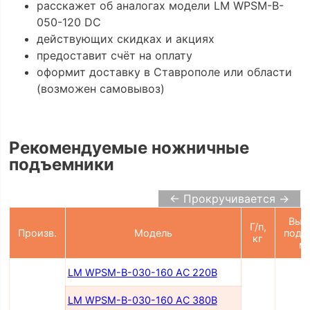
расскажет об аналогах модели LM WPSM-B-
050-120 DC
действующих скидках и акциях
предоставит счёт на оплату
оформит доставку в Ставрополе или области
(возможен самовывоз)
Рекомендуемые ножничные
подъемники
← Прокручивается →
Выс
Г/п,
Произв.
Модель
подъ
кг
м
LM WPSM-B-030-160 AC 220В
LM WPSM-B-030-160 AC 380В