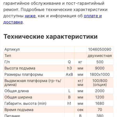
гарантийное обслуживание и пост-гарантийный
ремонт. Подробные технические характеристики
доступны
ниже
, как и информация об
оплате и
доставке
.
Технические характеристики
Артикул
1046050090
Тип
двухместная
Г/п
Q
кг
500
Высота подъема
h3
мм
9000
Размеры платформы
AxB
мм
1800х1000
Выдвижная платформа (гр-ть/
кг/
100/800
длина)
мм
(опция)
Общая длина
L
мм
2000
Общая ширина
B
мм
1200
Габаритн. высота (min)
h1
мм
1680
Время подъема
сек
70
Питание
В
380