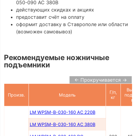
050-090 AC 380В
действующих скидках и акциях
предоставит счёт на оплату
оформит доставку в Ставрополе или области
(возможен самовывоз)
Рекомендуемые ножничные
подъемники
← Прокручивается →
Выс
Г/п,
Произв.
Модель
подъ
кг
м
LM WPSM-B-030-160 AC 220В
LM WPSM-B-030-160 AC 380В