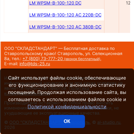
LM WPSM-B-100-120 DC
120
LM WPSM-B-100-120 AC 220B-DC
LM WPSM-B-100-120 AC 380B-DC
ООО "СКЛАДСТАНДАРТ" — Бесплатная доставка по
Ставропольскому краю! Ставрополь, ул. Селекционная
8а,
тел.:
+7 (800) 73-777-20
,
(звонок бесплатный)
E-mail:
info@tds-25.ru
Сайт использует файлы cookie, обеспечивающие
Информация на сайте носит исключительно
информационный характер и ни при каких условиях не
его функционирование и анонимную статистику
является публичной офертой.
Политика
посещений. Продолжая использование сайта, вы
конфиденциальности
.
соглашаетесь с использованием файлов cookie и
Производители оставляют за собой право вносить
Политикой конфиденциальности
изменения в конструкцию и внешний вид техники, не
ухудшающие ее эксплуатационные качества.
ОК
©
ООО "СКЛАДСТАНДАРТ", Ставрополь
, ©
al-studio.ru
,
2026